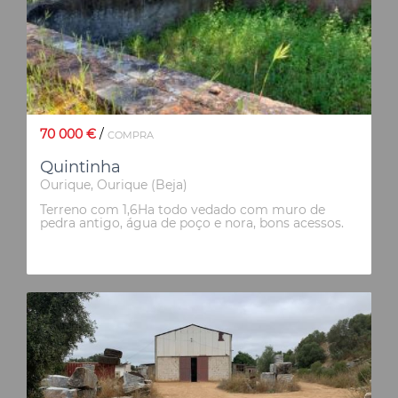
70 000 €
/
COMPRA
Quintinha
Ourique, Ourique (Beja)
Terreno com 1,6Ha todo vedado com muro de
pedra antigo, água de poço e nora, bons acessos.
Perto de povoação, possibilidade de construção
de moradia T2