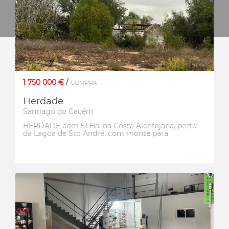
1 750 000 €
/
COMPRA
Herdade
Santiago do Cacém
HERDADE com 51 Ha, na Costa Alentejana, perto
da Lagoa de Sto André, com monte para
recuperar. Herdade muito bem localizada, com
bons acessos, composta por sobreiros, pinheiros,
eucaliptos e terra limpa.