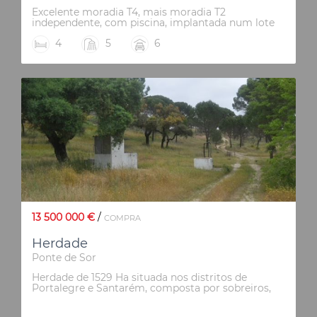
Excelente moradia T4, mais moradia T2
independente, com piscina, implantada num lote
de 1880m2, na urbanização Cerro Azul em
4
5
6
Quelfes - Olhão Composta por 3 suites, pátio
interior descoberto, enorme garagem para 6
viaturas, boa área de jardins , canil. Proximidade
de supermercados, escolas, restaurantes, tudo o
necessário para o conforto familiar e perto da
praia.
13 500 000 €
/
COMPRA
Herdade
Ponte de Sor
Herdade de 1529 Ha situada nos distritos de
Portalegre e Santarém, composta por sobreiros,
azinheiras e pinheiros. Bons acessos, várias
barragens, vários montes e armazéns.