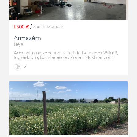
1 500 €
/
ARRENDAMENTO
Armazém
Beja
Armazém na zona industrial de Beja com 281m2,
logradouro, bons acessos. Zona industrial com
variedade de negócios, o que gera muito
2
movimento.