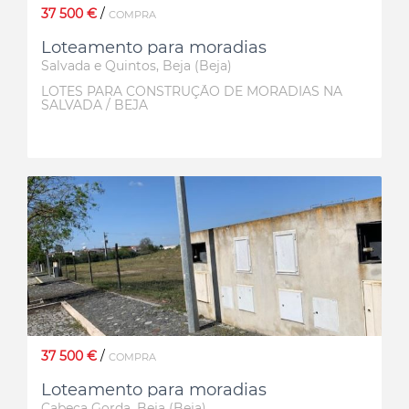
37 500 €
/
COMPRA
Loteamento para moradias
Salvada e Quintos, Beja (Beja)
LOTES PARA CONSTRUÇÃO DE MORADIAS NA
SALVADA / BEJA
37 500 €
/
COMPRA
Loteamento para moradias
Cabeça Gorda, Beja (Beja)