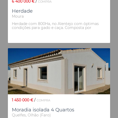
6 400 000 €
/
COMPRA
Herdade
Moura
Herdade com 800Ha, no Alentejo com óptimas
condições para gado e caça. Composta por
floresta de sombreiros e azinheiras, bons acessos
viários, situa-se junto à fronteira com Espanha.
Tem disponível água de vários furos e barragem
própria.
1 450 000 €
/
COMPRA
Moradia isolada 4 Quartos
Quelfes, Olhão (Faro)