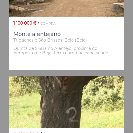
1 100 000 €
/
COMPRA
Monte alentejano
Trigaches e São Brissos, Beja (Beja)
Quinta de 5,6Ha no Alentejo, próxima do
Aeroporto de Beja. Terra com boa capacidade
agrícola e oliveiras tradicionais. É composta por
uma área de Armazéns com 13.200m2. Excelente
localização, estrada alcatroada até à quinta.