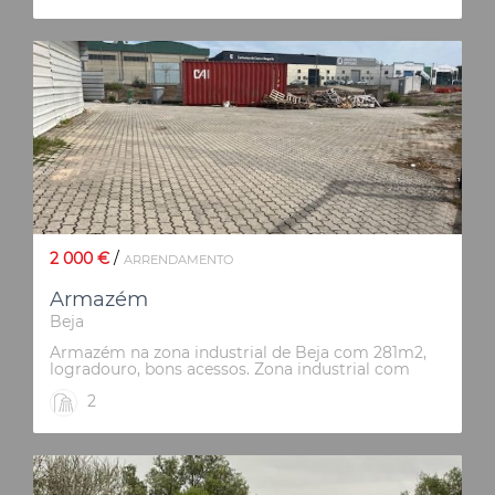
2 000 €
/
ARRENDAMENTO
Armazém
Beja
Armazém na zona industrial de Beja com 281m2,
logradouro, bons acessos. Zona industrial com
variedade de negócios, o que gera muito
2
movimento.