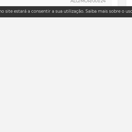
ALG/MOR/001/24
o site estará a consentir a sua utilização.
Saiba mais sobre o us
Compra
Novo
692 m²
692 m²
24, 27, 18, 16 m²
4
5