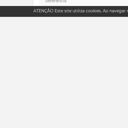
Referência
ATENÇÃO
Este site utiliza
cookies
. Ao navegar n
Finalidade
Estado
Área bruta
Área útil
Áreas de quartos
Quartos
Casas de banho