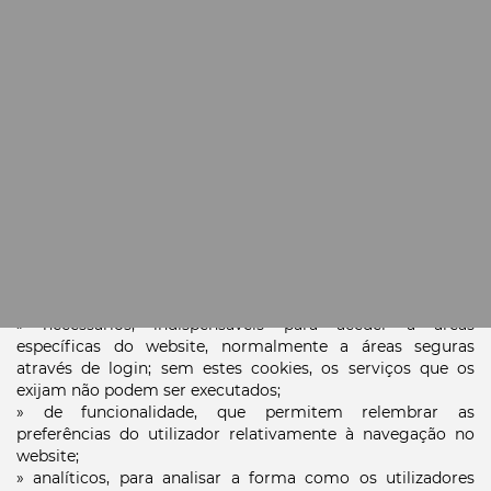
Ao desativar cookies, alguns serviços da web podem deixar
de funcionar corretamente, impedido o funcionamento
total ou parcial do website.
Para efeitos estatístico e de controlo de envio, as
newsletters enviadas por email podem conter uma
pequena imagem que permite saber se são abertas e
verificar os cliques através de links ou anúncios dentro da
newsletter. O utilizador pode desativar o envio (subscrição)
da newsletter através da opção específica no rodapé da
mesma.
Classificação dos cookies quanto à função:
»
necessários, indispensáveis para aceder a áreas
específicas do website, normalmente a áreas seguras
através de login; sem estes cookies, os serviços que os
exijam não podem ser executados;
»
de funcionalidade, que permitem relembrar as
preferências do utilizador relativamente à navegação no
website;
»
analíticos, para analisar a forma como os utilizadores